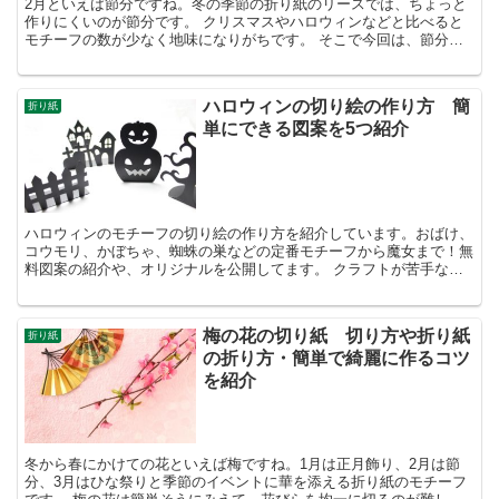
2月といえば節分ですね。冬の季節の折り紙のリースでは、ちょっと
作りにくいのが節分です。 クリスマスやハロウィンなどと比べると
モチーフの数が少なく地味になりがちです。 そこで今回は、節分の
折り紙リースに使える折り紙モチーフの紹介と、可愛くアレ...
ハロウィンの切り絵の作り方 簡
折り紙
単にできる図案を5つ紹介
ハロウィンのモチーフの切り絵の作り方を紹介しています。おばけ、
コウモリ、かぼちゃ、蜘蛛の巣などの定番モチーフから魔女まで！無
料図案の紹介や、オリジナルを公開してます。 クラフトが苦手な人
や初心者でもわかりやすく、手順を写真付きで解説。使って...
梅の花の切り紙 切り方や折り紙
折り紙
の折り方・簡単で綺麗に作るコツ
を紹介
冬から春にかけての花といえば梅ですね。1月は正月飾り、2月は節
分、3月はひな祭りと季節のイベントに華を添える折り紙のモチーフ