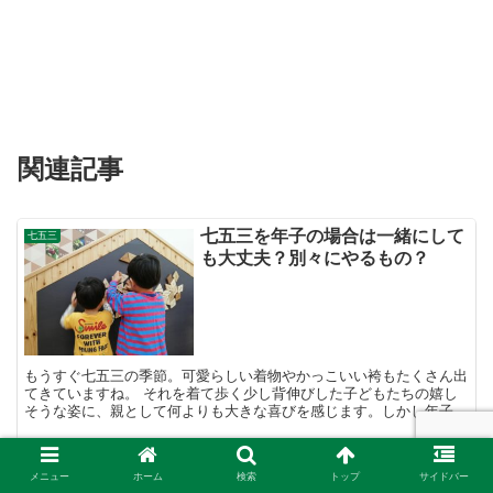
関連記事
七五三を年子の場合は一緒にして
七五三
も大丈夫？別々にやるもの？
もうすぐ七五三の季節。可愛らしい着物やかっこいい袴もたくさん出
てきていますね。 それを着て歩く少し背伸びした子どもたちの嬉し
そうな姿に、親として何よりも大きな喜びを感じます。しかし年子の
場合は一体どうすれば良いのだろう？ 一緒？それとも別々...
七五三の親の服装 父親と母親が
メニュー
ホーム
検索
トップ
サイドバー
七五三