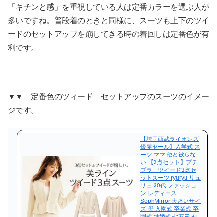
「キチンと感」を重視している人は定番カラーを選ぶ人が
多いですね。普段着のときと同様に、スーツも上下のツイ
ードのセットアップを崩してきる時の着回しは定番色が有
利です。
▼▼ 定番色のツィード セットアップのスーツのイメー
ジです。
【埼玉西武ライオンズ
優勝セール】入学式 ス
ーツ ママ 他と被らな
い 【3点セット】プチ
プラ！ツイード3点セ
ットスーツ ryuryu リュ
リュ 30代 ファッショ
ン レディース
SophMirror 大きいサイ
ズ 母 入園式 卒業式 卒
園式 結婚式 七五三 セ