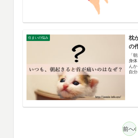
枕
住まいの悩み
の
「朝
身体
んか
自分
前へ