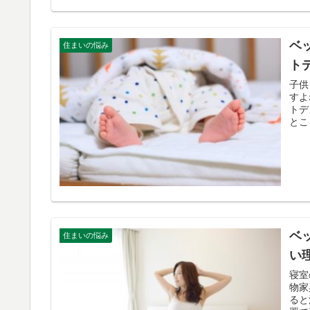
ベ
住まいの悩み
ト
子供
すよ
トデ
とこ
ベ
住まいの悩み
い
寝室
物家
ると