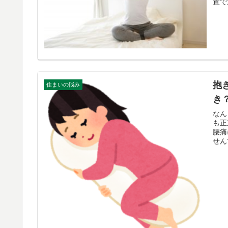
置で
抱
住まいの悩み
き
なん
も正
腰痛
せん