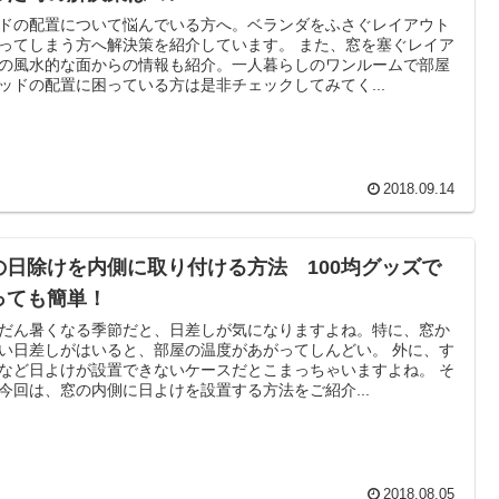
ドの配置について悩んでいる方へ。ベランダをふさぐレイアウト
ってしまう方へ解決策を紹介しています。 また、窓を塞ぐレイア
の風水的な面からの情報も紹介。一人暮らしのワンルームで部屋
ッドの配置に困っている方は是非チェックしてみてく...
2018.09.14
の日除けを内側に取り付ける方法 100均グッズで
っても簡単！
だん暑くなる季節だと、日差しが気になりますよね。特に、窓か
い日差しがはいると、部屋の温度があがってしんどい。 外に、す
など日よけが設置できないケースだとこまっちゃいますよね。 そ
今回は、窓の内側に日よけを設置する方法をご紹介...
2018.08.05