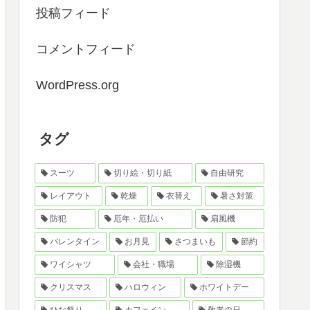
投稿フィード
コメントフィード
WordPress.org
タグ
スーツ
切り絵・切り紙
自由研究
レイアウト
乾燥
衣替え
暑さ対策
防犯
厄年・厄払い
扇風機
バレンタイン
お月見
さつまいも
節約
ワイシャツ
会社・職場
除湿機
クリスマス
ハロウィン
ホワイトデー
ひな祭り
カフェイン
敬老の日