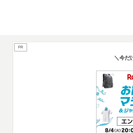
PR
＼今だ