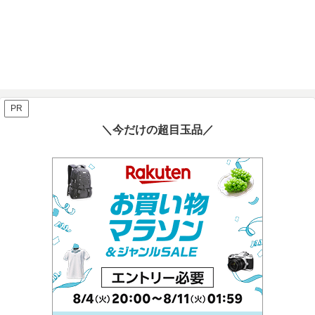
PR
＼今だけの超目玉品／