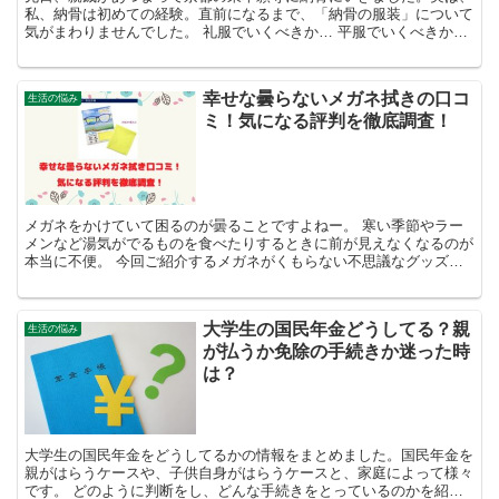
私、納骨は初めての経験。直前になるまで、「納骨の服装」について
気がまわりませんでした。 礼服でいくべきか… 平服でいくべきか…
それとも略礼服？ 実際に、東本願寺の納骨を終えて、...
幸せな曇らないメガネ拭きの口コ
生活の悩み
ミ！気になる評判を徹底調査！
メガネをかけていて困るのが曇ることですよねー。 寒い季節やラー
メンなど湯気がでるものを食べたりするときに前が見えなくなるのが
本当に不便。 今回ご紹介するメガネがくもらない不思議なグッズ
「幸せな曇らないメガネ拭き」は曇りを防止するメガネ拭き（...
大学生の国民年金どうしてる？親
生活の悩み
が払うか免除の手続きか迷った時
は？
大学生の国民年金をどうしてるかの情報をまとめました。国民年金を
親がはらうケースや、子供自身がはらうケースと、家庭によって様々
です。 どのように判断をし、どんな手続きをとっているのかを紹介