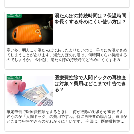
したいと思います。大学生の国民年金を、親が払うか子供自...
湯たんぽの持続時間は？保温時間
生活の悩み
を長くする冷めにくい使い方は？
寒い冬、明方こそ湯たんぽであったまりたいのに、早々にお湯がさめ
てしまうことがあります。湯たんぽのお湯は、何時間くらい持続する
のでしょうか。 今回は、湯たんぽの持続時間と冷めにくくする方法
について調べましたので情報をシェアしたいと思います。
医療費控除で人間ドックの再検査
生活の悩み
は対象？費用はどこまで申告でき
る？
確定申告で医療費控除をするときに、何が控除の対象かが重要です。
迷うのが「人間ドック」の費用ですね。特に再検査の場合は、費用が
どこまで申告できるのかわかりにくいです。 今回は、医療費控除に
あたり、人間ドックに関する情報をあつめましたので、シ...