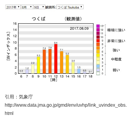
引用：気象庁
http://www.data.jma.go.jp/gmd/env/uvhp/link_uvindex_obs.
html