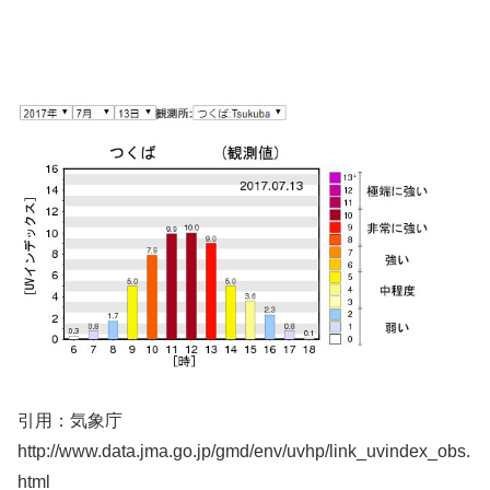
引用：気象庁
http://www.data.jma.go.jp/gmd/env/uvhp/link_uvindex_obs.
html