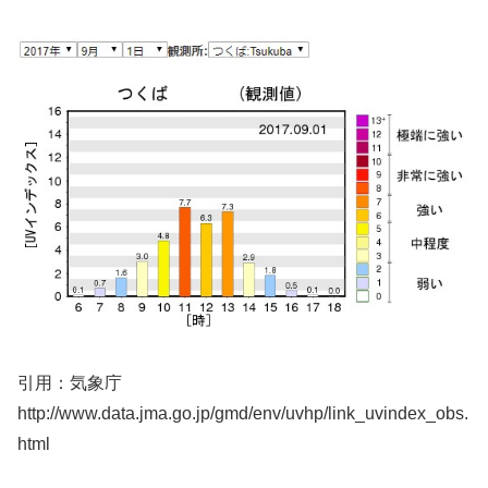
引用：気象庁
http://www.data.jma.go.jp/gmd/env/uvhp/link_uvindex_obs.
html