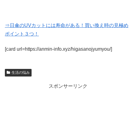
⇒日傘のUVカットには寿命がある！買い換え時の見極め
ポイント３つ！
[card url=https://anmin-info.xyz/higasanojyumyou/]
生活の悩み
スポンサーリンク