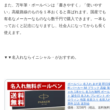
また、万年筆・ボールペンは「書きやすく」「使いやす
い」高級路線のものを１本おくると喜ばれます。国産でも
有名なメーカーなものなら数千円で購入できます。一本も
っておくと記念になりますし、社会人になってからも長く
使えます。
▼▼名入れならイニシャル・がおすすめ。
ボールペン 名入れ あす楽 即日
料 パーカー IM ブラック 高級 
ゃれ 1本から 名入れ無料 ボール
ト 誕生日 名入れ プレゼント ボ
ロウィン 包装 名前入り 名前入れ
周年 記念 送別会
価格：3238円（税込、送料無料