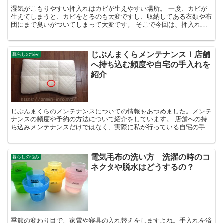
湿気がこもりやすい押入れはカビが生えやすい場所。 一度、カビが
生えてしまうと、カビをとるのも大変ですし、収納してある衣類や布
団にまで臭いがついてしまって大変です。 そこで今回は、押入れの
湿気やカビの対策の情報をまとめました。新聞紙やすのこの...
じぶんまくらメンテナンス！店舗
暮らしの悩み
へ持ち込む頻度や自宅の手入れを
紹介
じぶんまくらのメンテナンスについての情報をあつめました。メンテ
ナンスの頻度や予約の方法について紹介をしています。 店舗への持
ち込みメンテナンスだけではなく、実際に私が行っている自宅の手入
れ方法も公開しています。じぶんまくらの汚れやヘタリが気...
電気毛布の洗い方 洗濯の時のコ
暮らしの悩み
ネクタや脱水はどうするの？
季節の変わり目で、家電や寝具の入れ替えをしますよね。手入れを済