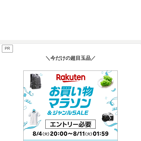
PR
＼今だけの超目玉品／