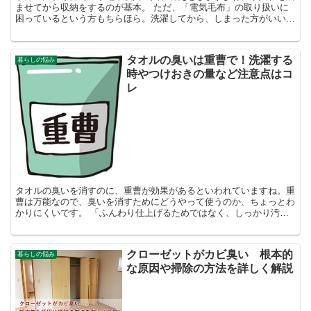
ませてから収納をするのが基本。 ただ、「電気毛布」の取り扱いに
困っているという方もちらほら。洗濯してから、しまった方がいいと
は知りつつも、 「電気毛布の洗い方の手順がわからない」...
タオルの臭いは重曹で！洗濯する
暮らしの悩み
時やつけおきの量など注意点はコ
レ
タオルの臭いを消すのに、重曹が効果があるといわれていますね。重
曹は万能なので、臭いを消すためにどうやって使うのか、ちょっとわ
かりにくいです。 「ふんわり仕上げるためではなく、しっかり汚れ
や臭いが落ちる重曹の使い方を知りたい！」 そこで今回は...
クローゼットがカビ臭い 根本的
暮らしの悩み
な原因や掃除の方法を詳しく解説