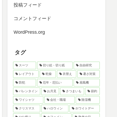
投稿フィード
コメントフィード
WordPress.org
タグ
スーツ
切り絵・切り紙
自由研究
レイアウト
乾燥
衣替え
暑さ対策
防犯
厄年・厄払い
扇風機
バレンタイン
お月見
さつまいも
節約
ワイシャツ
会社・職場
除湿機
クリスマス
ハロウィン
ホワイトデー
ひな祭り
カフェイン
敬老の日