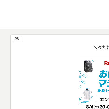
PR
＼今だ