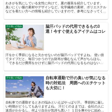
わきがを気にしている女性に向けて、夏の服装を紹介しています。
臭いにくい服の素材やデザインなど。化学繊維の素材、ポリエステル
などを着たい方への情報も紹介していますので、参考になさってくだ
さいね！
脇汗パッドの代用できるもの3
汗や臭いの悩み
選！今すぐ使えるアイテムはコレ
汗をかく季節になると欠かせないのが脇汗パッドですよね。 使い捨
てタイプだと、毎日つかうのでお財布が傷むなんて声がちらほら。
「できるだけ費用をかけずに脇汗パッドの代用になるものはない
か？」 そこで今回は、脇汗パッドの代用品として口コミで広が...
自転車通勤で汗の臭いが気になる
汗や臭いの悩み
時の対処法 周囲へのエチケット
も大切に！
自転車での通勤するときの悩みといえばやっぱり汗。 季節的に厳し
い時期がどうしてもありますよね。 汗だくのままでは、会社の人に
迷惑がかかるし、何より自分が気持ち悪い！ １日を爽やかに始める