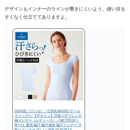
デザインもインナーのラインが響きにくいよう、縫い目を
すくなく仕立ててありますよ。
GUNZE（グンゼ）／COOLMAGIC(クール
マジック)／【汗さらッ】汗取り付フレンチ
袖インナー（レディース）／MC7051P／
M〜LL 夏用 脇汗 吸汗速乾 脇汗インナー 汗
取りインナー 涼しい 消臭 GUNZE13