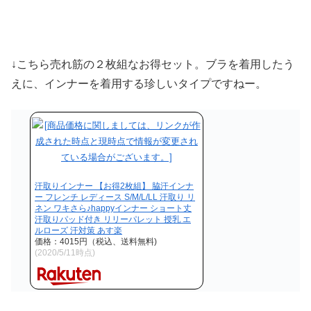
↓こちら売れ筋の２枚組なお得セット。ブラを着用したう
えに、インナーを着用する珍しいタイプですねー。
汗取りインナー 【お得2枚組】 脇汗インナ
ー フレンチ レディース S/M/L/LL 汗取り リ
ネン ワキさら♪happyインナー ショート丈
汗取りパッド付き リリーパレット 授乳 エ
ルローズ 汗対策 あす楽
価格：4015円（税込、送料無料)
(2020/5/11時点)