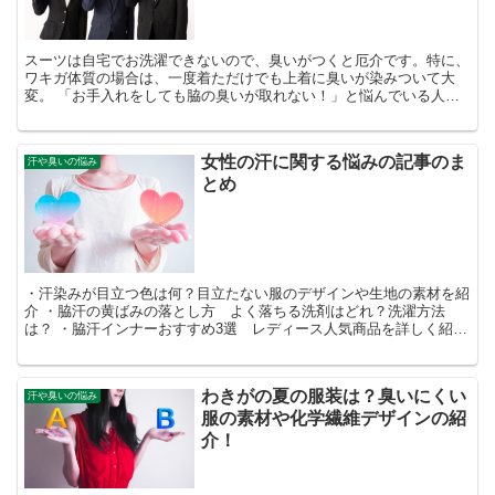
スーツは自宅でお洗濯できないので、臭いがつくと厄介です。特に、
ワキガ体質の場合は、一度着ただけでも上着に臭いが染みついて大
変。 「お手入れをしても脇の臭いが取れない！」と悩んでいる人も
多いですよね。 そこで今回は、スーツのワキガの臭いが取れ...
女性の汗に関する悩みの記事のま
汗や臭いの悩み
とめ
・汗染みが目立つ色は何？目立たない服のデザインや生地の素材を紹
介 ・脇汗の黄ばみの落とし方 よく落ちる洗剤はどれ？洗濯方法
は？ ・脇汗インナーおすすめ3選 レディース人気商品を詳しく紹
介！ ・わきがの夏の服装は？臭いにくい服の素材や化学繊維...
わきがの夏の服装は？臭いにくい
汗や臭いの悩み
服の素材や化学繊維デザインの紹
介！