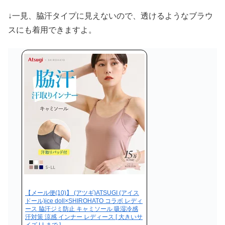
↓一見、脇汗タイプに見えないので、透けるようなブラウ
スにも着用できますよ。
【メール便(10)】 (アツギ)ATSUGI (アイス
ドール)ice doll×SHIROHATO コラボ レディ
ース 脇汗ジミ防止 キャミソール 吸湿冷感
汗対策 涼感 インナー レディース [ 大きいサ