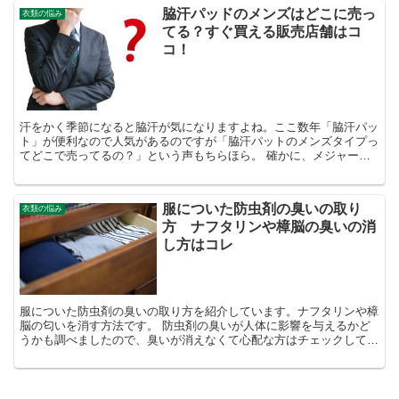
脇汗パッドのメンズはどこに売っ
衣類の悩み
てる？すぐ買える販売店舗はコ
コ！
汗をかく季節になると脇汗が気になりますよね。ここ数年「脇汗パッ
ト」が便利なので人気があるのですが「脇汗パットのメンズタイプっ
てどこで売ってるの？」という声もちらほら。 確かに、メジャーな
のは女性が使う商品ばかりですものね。 そこで今回は、脇...
服についた防虫剤の臭いの取り
衣類の悩み
方 ナフタリンや樟脳の臭いの消
し方はコレ
服についた防虫剤の臭いの取り方を紹介しています。ナフタリンや樟
脳の匂いを消す方法です。 防虫剤の臭いが人体に影響を与えるかど
うかも調べましたので、臭いが消えなくて心配な方はチェックしてく
ださいね。