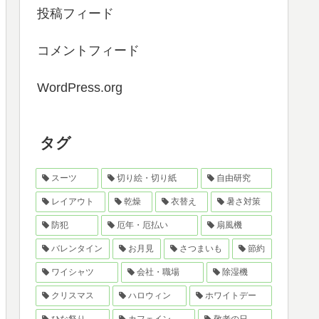
投稿フィード
コメントフィード
WordPress.org
タグ
スーツ
切り絵・切り紙
自由研究
レイアウト
乾燥
衣替え
暑さ対策
防犯
厄年・厄払い
扇風機
バレンタイン
お月見
さつまいも
節約
ワイシャツ
会社・職場
除湿機
クリスマス
ハロウィン
ホワイトデー
ひな祭り
カフェイン
敬老の日