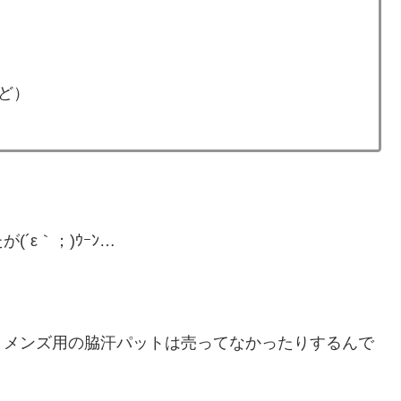
ど）
´ε｀；)ｳｰﾝ…
、メンズ用の脇汗パットは売ってなかったりするんで