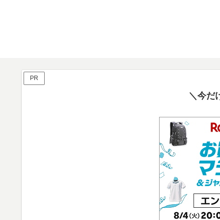
PR
＼今だ