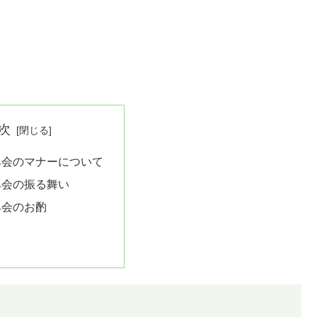
次
み会のマナーについて
み会の振る舞い
み会のお酌
て