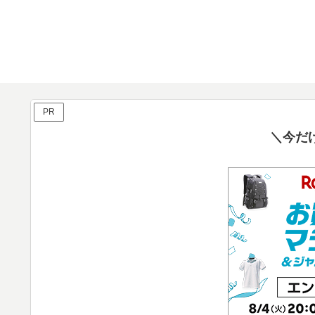
PR
＼今だ