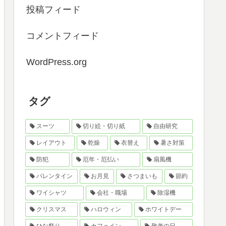
投稿フィード
コメントフィード
WordPress.org
タグ
スーツ
切り絵・切り紙
自由研究
レイアウト
乾燥
衣替え
暑さ対策
防犯
厄年・厄払い
扇風機
バレンタイン
お月見
さつまいも
節約
ワイシャツ
会社・職場
除湿機
クリスマス
ハロウィン
ホワイトデー
ひな祭り
カフェイン
敬老の日