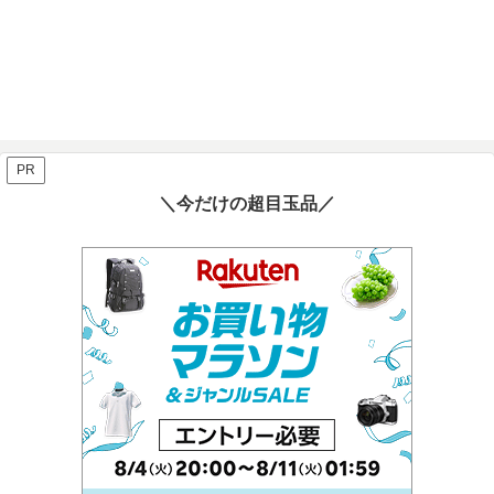
PR
＼今だけの超目玉品／