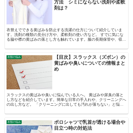
方法 シミにならない洗剤や柔軟
剤は？
衣替えでできる黄ばみを防止する洗濯の仕方について紹介していま
す。洗剤の種類の見分け方や、柔軟剤の使い方など。 すでに気にな
る脇や襟の黄ばみの落とし方も触れています。服の長期保管や、収納
前に一度チェックしてみてくださいね。
【目次】スラックス（ズボン）の
衣類の悩み
黄ばみや臭いについての情報まと
め
スラックスの黄ばみや臭いに悩んでいる人へ。 黄ばみや尿臭の落と
し方などを紹介しています。簡単な日常の手入れや、クリーニングへ
の出し方など。 「クリーニングに出しても汚れが落ちない」と悩ん
でいる方も、是非チェックしてみてくださいね＾＾
ポロシャツで乳首が透ける場合や
衣類の悩み
目立つ時の対処法